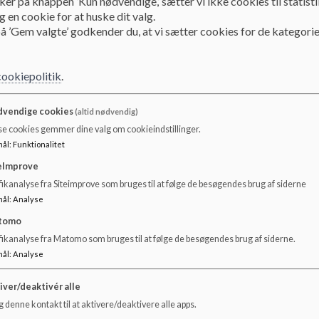
ker på knappen ’Kun nødvendige,’ sætter vi ikke cookies til statisti
 en cookie for at huske dit valg.
Kontakt
Ledige stillinger
å ’Gem valgte’ godkender du, at vi sætter cookies for de kategorie
Ledige stillinger
cookiepolitik
.
vendige cookies
Ledige stillinger vil blive slået op via Skanderborg Kommu
(altid nødvendig)
se cookies gemmer dine valg om cookieindstillinger.
Se
her
mål
:
Funktionalitet
eImprove
ikanalyse fra Siteimprove som bruges til at følge de besøgendes brug af siderne
mål
:
Analyse
tomo
fikanalyse fra Matomo som bruges til at følge de besøgendes brug af siderne.
mål
:
Analyse
iver/deaktivér alle
 denne kontakt til at aktivere/deaktivere alle apps.