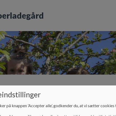
oerladegård
Voerladegård Børnehus
Skolen
SFO og
indstillinger
ker på knappen ’Accepter alle’, godkender du, at vi sætter cookies t