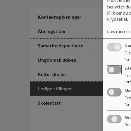
Hvis du klik
benytter dog
Klikker du p
Kontaktoplysninger
krydset af.
Læs mere i
Åbningstider
Samarbejdspartnere
Nød
Dis
Ungdomsklubben
For
Sit
Kulturskolen
Traf
For
Ledige stillinger
Ma
Tra
Skolestart
For
Akt
Brug