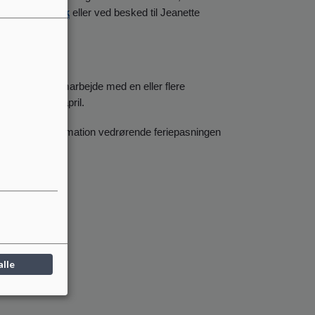
kanderborg.dk
eller ved besked til Jeanette
ng foregå i samarbejde med en eller flere
pasning d. 1. april.
nstitution. Information vedrørende feriepasningen
spunkter:
alle