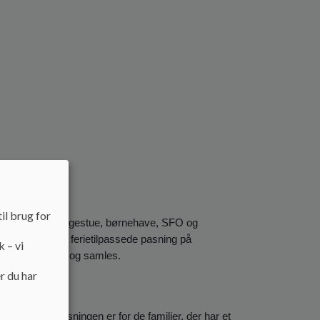
il brug for
res dagligdag i vuggestue, børnehave, SFO og
eringen af den ferietilpassede pasning på
k – vi
kan koordineres og samles.
r du har
 er at feriepasningen er for de familier, der har et