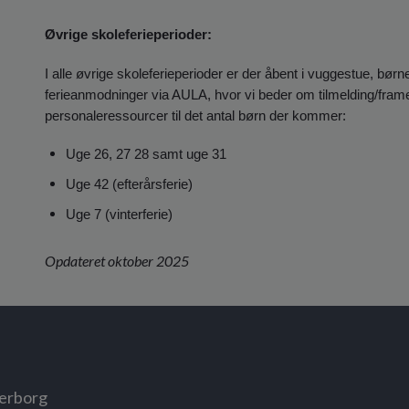
Øvrige skoleferieperioder:
I alle øvrige skoleferieperioder er der åbent i vuggestue, b
ferieanmodninger via AULA, hvor vi beder om tilmelding/framel
personaleressourcer til det antal børn der kommer:
Uge 26, 27 28 samt uge 31
Uge 42 (efterårsferie)
Uge 7 (vinterferie)
Opdateret oktober 2025
derborg