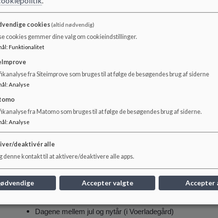
cookiepolitik
.
behov. Tilmeldingen foregår på mail til
jeanette.handberg@s
Handberg på AULA.
vendige cookies
(altid nødvendig)
se cookies gemmer dine valg om cookieindstillinger.
mål
:
Funktionalitet
I uge 29 og 30 kan den ferietilpassede pasning - behovspasni
eImprove
naboinstitutioner, afhængig af hvor mange børn der er tilmeldt 
ikanalyse fra Siteimprove som bruges til at følge de besøgendes brug af siderne
mål
:
Analyse
Forældrene skal selv transporterer børnene til den ferieåbne i
tomo
gives til forældrene umiddelbart efter tilmeldingen.
fikanalyse fra Matomo som bruges til at følge de besøgendes brug af siderne.
mål
:
Analyse
Der er ferietilpasset pasning – behovspasning på følgende tid
iver/deaktivér alle
 denne kontakt til at aktivere/deaktivere alle apps.
De tre dage op til påske (i Voerladegård)
Dagen efter Kr. himmelfart (i Voerladegård)
nødvendige
Accepter valgte
Accepter 
Uge 29 og 30 (i samarbejde med naboinstitutioner)
Dagene mellem jul og nytår (i Voerladegård)