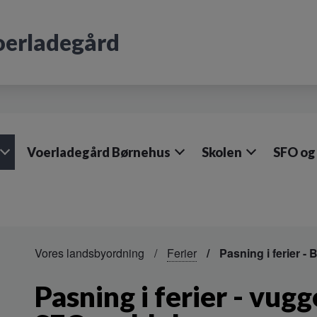
oerladegård
Voerladegård Børnehus
Skolen
SFO og
Vores landsbyordning
Ferier
Pasning i ferier -
Pasning i ferier - vug