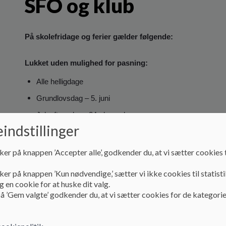
SFO og klub
På skolefridage og ferier gælder følgende:
Lukket uden mulighed for pasning:
Alle helligdage
Grundlovsdag – 5. juni
Juleaftensdag - 24. december
indstillinger
ker på knappen ’Accepter alle’, godkender du, at vi sætter cookies t
Det er vigtigt at både børn og voksne holder ferie/fri fra de
skoleklub. Landsbyordningen i Voerladegård har besluttet plac
ker på knappen ’Kun nødvendige,’ sætter vi ikke cookies til statisti
tidspunkter, hvor mange børn holder fri og personalets ferie 
 en cookie for at huske dit valg.
å ’Gem valgte’ godkender du, at vi sætter cookies for de kategorie
Ferietilpasset pasning – behovspasning:
Der skal ikke meldes fra til disse dage/uger, da udgangspunktet