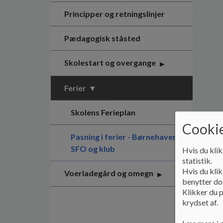
Principper og retningslinjer
Pædagogisk ståsted
Skolestart og overgange
Ferier
Skolens Ferieplan
Cookie
Pasning i ferier - Børnehaven,
SFO og klub
Hvis du klik
statistik.
Hvis du klik
Voerladegård og omegn
benytter dog
Klikker du p
krydset af.