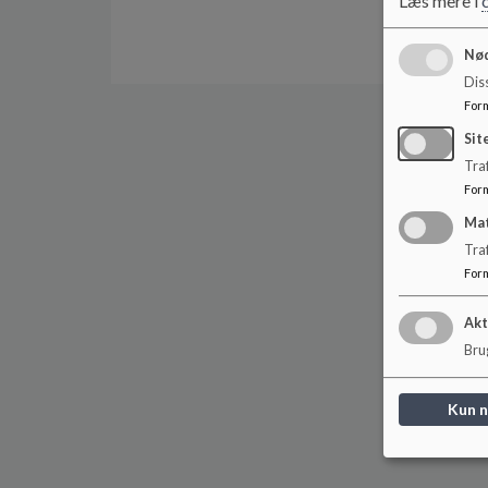
Læs mere i
Nød
Dis
For
Sit
Traf
For
Ma
Tra
For
Akt
Brug
Kun 