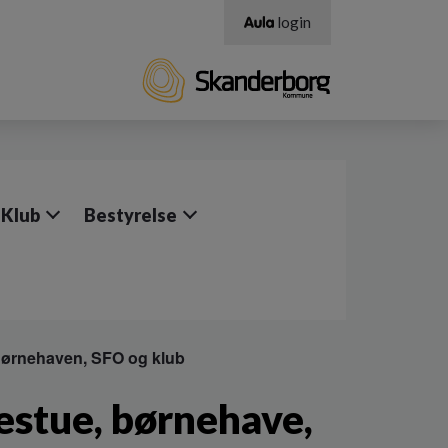
login
 Klub
Bestyrelse
 Børnehaven, SFO og klub
gestue, børnehave,