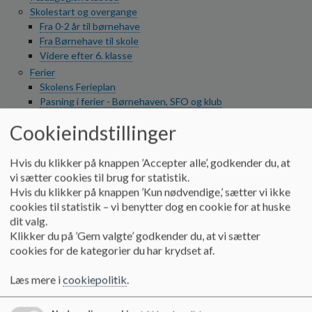
o
Skolestart og overgange
l
Fra 0-2 år til børnehave
d
Fra Børnehave til skole
e
Videre efter 6. klasse
t
Ferier
Skolens Ferieplan
Pasning i ferier - Børnehaven, SFO og klub
Voerladegård og omegn
Cookieindstillinger
Voerladegård-film 2022
Voerladegård Børnehus
Hvis du klikker på knappen ’Accepter alle’, godkender du, at
Om børnehaven
vi sætter cookies til brug for statistik.
Om vuggestue
Hvis du klikker på knappen ’Kun nødvendige,’ sætter vi ikke
Vores personale
cookies til statistik – vi benytter dog en cookie for at huske
Pædagogisk læreplan
dit valg.
Brug af digitale medier
Klikker du på ’Gem valgte’ godkender du, at vi sætter
Forældresamarbejde
cookies for de kategorier du har krydset af.
Pædagogisk grundlag
Hvis dit barn har særlige behov
Læs mere i
cookiepolitik
.
Skolen
Om skolen