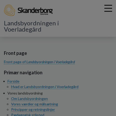
Landsbyordningen i
Voerladegård
G
å
t
Front page
i
Front page of
Landsbyordningen i Voerladegård
l
h
Primær navigation
o
v
Forside
e
Hvad er Landsbyordningen i Voerladegård
d
Vores landsbyordning
i
Om Landsbyordningen
n
Vores værdier og målsætning
d
Principper og retningslinjer
h
Pædagogisk ståsted