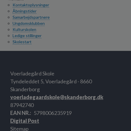
Kontaktoplysninger
Åbningstider
Samarbejdspartnere
Ungdomsklubben
Kulturskolen
Ledige stillinger
Skolestart
Voerladegård Skole
Tyndeleddet 5, Voerladegård - 8660
Skanderborg
voerladegaardskole@skanderborg.dk
87942740
EAN NR.
5798006235919
Digital Post
Sitemap