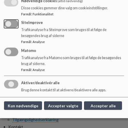
Nødvendige cookies
(altid nødvendig)
Udeskole i Lilleteam
Disse cookies gemmer dine valg om cookieindstillinger.
Trivsel og undervisningsmiljø
Formål
:
Funktionalitet
Åben skole
Synlig Læring
SiteImprove
Nøgletal
Trafikanalyse fra Siteimprove som bruges til at følge de
Hvis dit barn har særlige behov
besøgendes brug af siderne
SFO og Klub
Formål
:
Analyse
Om SFO og Klub
Matomo
Om SFOen
Om Klubben
Trafikanalyse fra Matomo som bruges til at følge de besøgendes
brug af siderne.
Bestyrelse
Formål
:
Analyse
Om arbejdet i bestyrelsen
Medlemmer
Referater
Aktiver/deaktivér alle
Praktisk info
Brug denne kontakt til at aktivere/deaktivere alle apps.
Indskrivning
Elevtal
Kun nødvendige
Accepter valgte
Accepter alle
Skolevej og skolebusser
Aula og UNI-login
Tilgængelighedserklæring
Kontakt