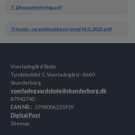
7. Økonomistyring.pdf
Trivsels- og antimobbestrategi VLG 2025.pdf
Voerladegård Skole
Tyndeleddet 5, Voerladegård - 8660
Skanderborg
voerladegaardskole@skanderborg.dk
87942740
EAN NR.
5798006235919
Digital Post
Sitemap