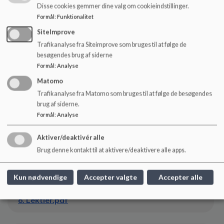
Disse cookies gemmer dine valg om cookieindstillinger.
Formål
:
Funktionalitet
1. Undervisningens organisering.pdf
SiteImprove
Trafikanalyse fra Siteimprove som bruges til at følge de
2. Opfyldelse af undervisningspligten.pdf
besøgendes brug af siderne
Formål
:
Analyse
Matomo
3. Samarbejde mellem skole og hjem.pdf
Trafikanalyse fra Matomo som bruges til at følge de besøgendes
brug af siderne.
Formål
:
Analyse
4. Trivsel.pdf
Aktiver/deaktivér alle
Brug denne kontakt til at aktivere/deaktivere alle apps.
5. Reklamer og sponsorering.pdf
Kun nødvendige
Accepter valgte
Accepter alle
6. Lektier.pdf