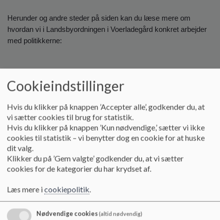
o
l
Herunder og andre steder på siden kan du læse mere om
d
hvordan vi i Landsbyordningen i Voerladegård konkret arbejder
e
med politikkerne:
t
Dokumenter
Cookieindstillinger
Registrering af elevfravær.pdf
Hvis du klikker på knappen ’Accepter alle’, godkender du, at
vi sætter cookies til brug for statistik.
Hvis du klikker på knappen ’Kun nødvendige,’ sætter vi ikke
Kostpolitik for Landsbyordningen i Voerladegård ver 2.pdf
cookies til statistik – vi benytter dog en cookie for at huske
dit valg.
Klikker du på ’Gem valgte’ godkender du, at vi sætter
cookies for de kategorier du har krydset af.
Trafikpolitik.pdf
Læs mere i
cookiepolitik
.
22.05.16 Trivselsråd for skole m. fritidsdel.pdf
Nødvendige cookies
(altid nødvendig)