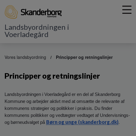
Landsbyordningen i
Voerladegård
G
å
Vores landsbyordning
Principper og retningslinjer
t
i
Principper og retningslinjer
l
h
o
v
Landsbyordningen i Voerladegård er en del af Skanderborg
e
Kommune og arbejder aktivt med at omsætte de relevante af
d
kommunens strategier og politikker i praksis. Du finder
i
kommunens politikker og vedtægter vedtaget af Undervisnings-
n
Børn og unge (skanderborg.dk)
og børneudvalget på
.
d
h