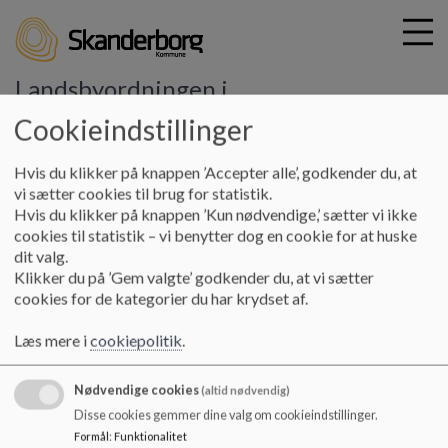
Landsbyordningen i
Voerladegård
Cookieindstillinger
G
Hvis du klikker på knappen ’Accepter alle’, godkender du, at
å
Praktisk info
Elevtal
vi sætter cookies til brug for statistik.
t
Hvis du klikker på knappen ’Kun nødvendige,’ sætter vi ikke
i
cookies til statistik – vi benytter dog en cookie for at huske
Elevtal
l
dit valg.
h
Klikker du på ’Gem valgte’ godkender du, at vi sætter
o
cookies for de kategorier du har krydset af.
v
Børnehuset har pt 40 børn - og der er plads til flere.
e
Læs mere i
cookiepolitik
.
Skolen har et elevtal på ca. 90.
d
i
Nødvendige cookies
n
(altid nødvendig)
d
Disse cookies gemmer dine valg om cookieindstillinger.
h
Formål
:
Funktionalitet