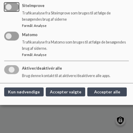
Voerladegård Skole
o
SiteImprove
l
Tyndeleddet 5, Voerladegård - 8660
Trafikanalyse fra Siteimprove som bruges til at følge de
d
Skanderborg
besøgendes brug af siderne
e
voerladegaardskole@skanderborg.dk
Formål
:
Analyse
t
87942740
Matomo
EAN NR.
5798006235919
Trafikanalyse fra Matomo som bruges til at følge de besøgendes
brug af siderne.
Digital Post
Formål
:
Analyse
Sitemap
Aktiver/deaktivér alle
Cookie politik
Brug denne kontakt til at aktivere/deaktivere alle apps.
Kun nødvendige
Accepter valgte
Accepter alle