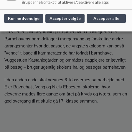
Brug denne kontakt til at aktivere/deaktivere alle apps.
(fisker) i Mossø
Hvert andet år er der en 4 dages lejrskole for 5-6 årgang. De
sidste par gange er turen gået til Læsø
Kun nødvendige
Accepter valgte
Accepter alle
Da vi er en landsbyordning er børnehaven en integreret del.
Børnehavens børn deltager i morgensang og forskellige andre
arrangementer hvor det passer, de yngste skolebørn kan også
”vende” tilbage til kammerater de har forladt i børnehave.
Vuggestuen Kastanjegården og områdets dagplejere er jævnligt
på besøg – bruger ugentlig skolens hal og besøger børnehaven
I den anden ende skal nævnes 6. klassernes samarbejde med
Ejer Bavnehøj-, Veng og Niels Ebbesen- skolerne, hvor
eleverne mødes flere gange om året på kryds og tværs, som en
god overgang til at skulle gå i 7. klasse sammen.