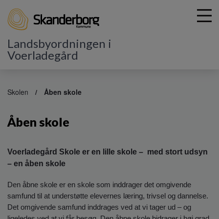
Landsbyordningen i
Voerladegård
G
å
Skolen
Åben skole
t
i
Åben skole
l
h
o
v
Voerladegård Skole er en lille skole – med stort udsyn
e
– en åben skole
d
i
Den åbne skole er en skole som inddrager det omgivende
n
samfund til at understøtte elevernes læring, trivsel og dannelse.
d
Det omgivende samfund inddrages ved at vi tager ud – og
h
ligeledes ved at vi får besøg. Den åbne skole bidrager i høj grad