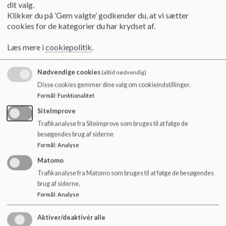
udefra og er med til at gøre teater- og musikbesøg til en stor
dit valg.
oplevelse.
Klikker du på ’Gem valgte’ godkender du, at vi sætter
cookies for de kategorier du har krydset af.
Vi samarbejder med Voerladegård Idrætsforening (VIF) om
Læs mere i
cookiepolitik
.
vores fælles multihal.
Kirken/præsten – laver minikonfirmand for 3. årgang – og kor for
Nødvendige cookies
(altid nødvendig)
3-6 årgang og selvfølgelig julegudstjenesten
Disse cookies gemmer dine valg om cookieindstillinger.
Formål
:
Funktionalitet
Der er også de tilbagevendende traditionsbundne ture ud af
SiteImprove
huset:
Trafikanalyse fra Siteimprove som bruges til at følge de
besøgendes brug af siderne
Eleverne på 5. og 6. årgang arbejder med Naturfagsmaraton,
Formål
:
Analyse
hvor de mødes og afprøver deres viden mod andre skoler.
Matomo
3. og 4. årgang deltager årligt i høvdingebold stævne på
Fælleden
Trafikanalyse fra Matomo som bruges til at følge de besøgendes
brug af siderne.
6. klasse tager til dyst i madkundskab på Fælleden.
Formål
:
Analyse
2. og 3. årgang deltager i skoleskakturnering
3. årgang er til Sløngeldag i Skanderborg
Aktiver/deaktivér alle
De ældste børnehavebørn og 0-2 årgang trækker vod