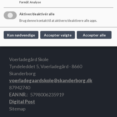
Formål
:
Analyse
Meningen, med det man laver, skal være tydelig for alle.
Aktiver/deaktivér alle
Brug denne kontakt til at aktivere/deaktivere alle apps.
Kun nødvendige
Accepter valgte
Accepter alle
Voerladegård Skole
Tyndeleddet 5, Voerladegård - 8660
Skanderborg
voerladegaardskole@skanderborg.dk
87942740
EAN NR.
5798006235919
Digital Post
Sitemap