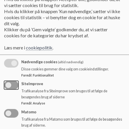
o
vi sætter cookies til brug for statistik.
l
Hvis du klikker på knappen ’Kun nødvendige,’ sætter vi ikke
Kerneopgaven
d
cookies til statistik – vi benytter dog en cookie for at huske
e
Dagtilbudsloven og Folkeskolens formålsparagraf er vores
dit valg.
t
grundlag.
Klikker du på ’Gem valgte’ godkender du, at vi sætter
cookies for de kategorier du har krydset af.
Vi bidrager alle til at vores børn har en hverdag, hvor de trives
og lærer i trygge og meningsfulde fællesskaber. Fællesskaber,
Læs mere i
cookiepolitik
.
de føler sig som en betydningsfuld del af.
Nødvendige cookies
(altid nødvendig)
Vi voksne sætter rammer, der motiverer til læring og så barnet
Disse cookies gemmer dine valg om cookieindstillinger.
bevarer lysten til at lære mere og mere.
Formål
:
Funktionalitet
Vi voksne værner om barnets leg, glæde, nysgerrighed og
SiteImprove
kreativitet.
Trafikanalyse fra Siteimprove som bruges til at følge de
besøgendes brug af siderne
Vi giver barnet mod til at fejle, lærer det at gøre sig umage og
Formål
:
Analyse
tage ansvar.
Matomo
Trafikanalyse fra Matomo som bruges til at følge de besøgendes
Vi understøtter en problemløsende, innovativ og kritisk
brug af siderne.
tænkning.