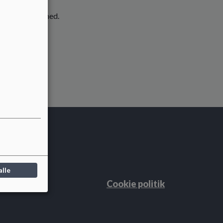
r deres besyv med.
alle
Cookie politik