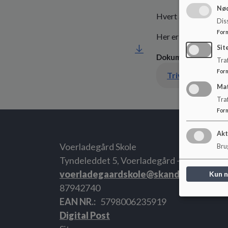
Nød
Hvert år udarbejder 
Dis
For
Her er dette års udg
Sit
Dokumenter
Traf
For
Ma
Tra
For
Akt
Voerladegård Skole
Brug
Tyndeleddet 5, Voerladegård - 8660 Skan
voerladegaardskole@skanderborg.dk
Kun 
87942740
EAN NR.
5798006235919
Digital Post