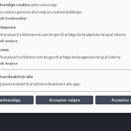
vendige cookies
(altid nødvendig)
vi en anti-mobbestrategi, hvor elever, personale og forældre give
se cookies gemmer dine valg om cookieindstillinger.
mål
:
Funktionalitet
ave
eImprove
ikanalyse fra Siteimprove som bruges til at følge de besøgendes brug af siderne
mål
:
Analyse
Trivsels- og antimobbestrategi VLG 2022.pdf
tomo
fikanalyse fra Matomo som bruges til at følge de besøgendes brug af siderne.
mål
:
Analyse
iver/deaktivér alle
 denne kontakt til at aktivere/deaktivere alle apps.
derborg
nødvendige
Accepter valgte
Accepter 