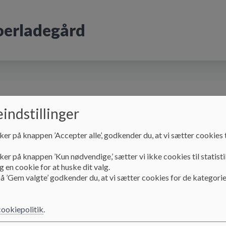
oerladegård
Voerladegård Børnehus
Skolen
SFO og
indstillinger
ker på knappen ’Accepter alle’, godkender du, at vi sætter cookies t
ker på knappen ’Kun nødvendige,’ sætter vi ikke cookies til statisti
 en cookie for at huske dit valg.
å ’Gem valgte’ godkender du, at vi sætter cookies for de kategorie
s- og antimobbestrategi 
cookiepolitik
.